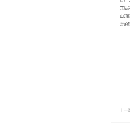
其后
山顶
宫的
上一