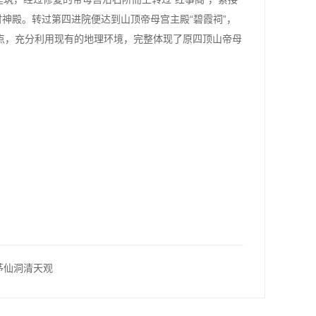
神殿。转过第四进院便达到山顶帝母宫主殿“碧霞祠”，
点，充分利用现有的地理环境，完整体现了原四顶山帝母
茅仙洞清天观