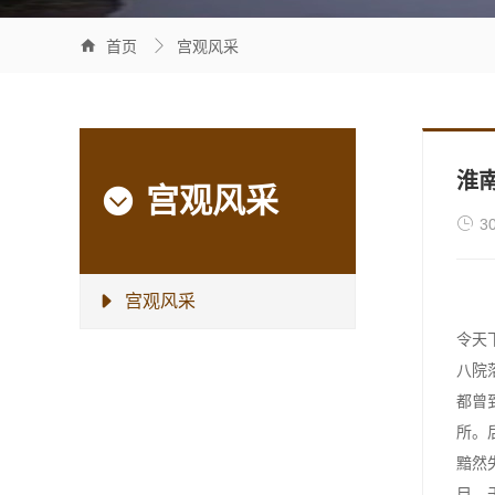


首页
宫观风采
淮
宫观风采


3
宫观风采

令天
八院
都曾
所。
黯然
目。