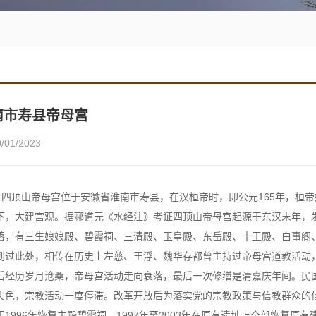
南市寿县帝母宫
0/01/2023
四顶山帝母宫位于安徽省淮南市寿县，在汉桓帝时，即公元165年，桓
下，大建宫观。据郦道元《水经注》考证四顶山帝母宫起源于东汉末年，
落，有三生娘娘殿、碧霞祠、三清殿、玉皇殿、东岳殿、十王殿、白事阁
到过此处，相传在历史上左慈、王浮、魏华存都曾主持过帝母宫道教活动
后经历岁月沧桑，帝母宫活动走向衰落，最后一次修缮是清嘉庆年间。民
失色，宗教活动一度停滞。改革开放后为落实党的宗教政策与信教群众的
于1996年恢复主殿碧霞祠，1997年至2003年在原有遗址上全部恢复原