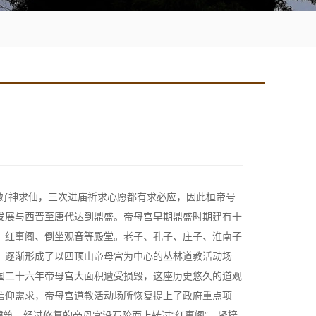
帝好神求仙，三次进庙祈求心愿都有求必应，因此桓帝号
发展与西晋至唐代达到鼎盛。帝母宫早期鼎盛时期建有十
、红事阁、倒坐观音等殿堂。老子、孔子、庄子、淮南子
，逐渐形成了以四顶山帝母宫为中心的丛林道教活动场
国二十六年帝母宫大面积遭受损毁，这座历史悠久的道观
信仰需求，帝母宫道教活动场所恢复提上了政府重点项
有建筑，经过修复的帝母宫沿石阶而上转过“红事阁”，紧接