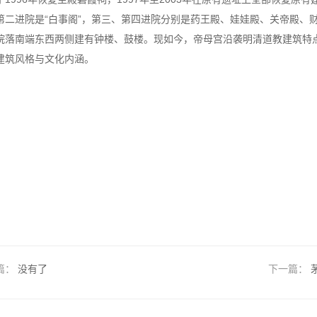
第二进院是“白事阁”，第三、第四进院分别是药王殿、娃娃殿、关帝殿、财
院落南端东西两侧建有钟楼、鼓楼。现如今，帝母宫沿袭明清道教建筑特
建筑风格与文化内涵。
篇：
没有了
下一篇：