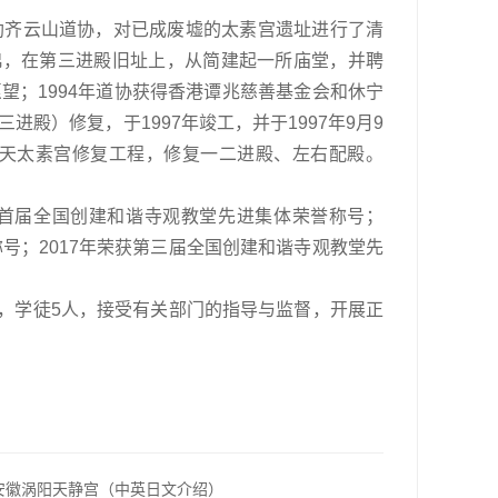
协助齐云山道协，对已成废墟的太素宫遗址进行了清
财帛，在第三进殿旧址上，从简建起一所庙堂，并聘
望；1994年道协获得香港谭兆慈善基金会和休宁
殿）修复，于1997年竣工，并于1997年9月9
玄天太素宫修复工程，修复一二进殿、左右配殿。
首届全国创建和谐寺观教堂先进集体荣誉称号；
”称号；2017年荣获第三届全国创建和谐寺观教堂先
人，学徒5人，接受有关部门的指导与监督，开展正
安徽涡阳天静宫（中英日文介绍）