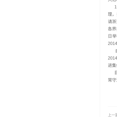
19
理，
请浙
各界
日举
20
自创
20
进集
常守
上一