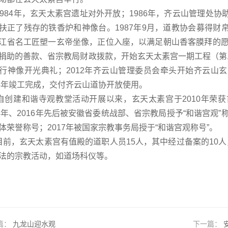
84年，玄天太素宫遗址对外开放；1986年，齐云山管理处
扶正了残存的铁香炉和神像台。1987年9月，道教协会募得
江省名工匠塑一玄帝坐像，正位入座，以满足朝山香客膜拜的愿
捐助的善款、省宗教局财政拨款，开始玄天太素宫一期工程（第三进
行神像开光典礼；2012年齐云山管理委员会牵头开始齐云山
14年竣工完成，交付齐云山道协开放使用。
建和谐寺观教堂活动开展以来，玄天太素宫于2010年荣获
14年、2016年先后被安徽省委统战部、省宗教局授予“和谐宫观
体荣誉称号；2017年被国家宗教事务局授于“和谐宫观称号”。
目前，玄天太素宫有值殿的道职人员15人，其中经过备案的10
法的宗教活动，如道场科仪等。
篇：
九龙山迎水观
下一篇：