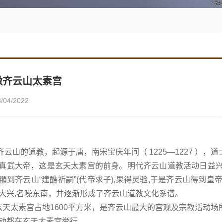
徽齐云山太素宫
8/04/2022
齐云山的道教，起源于唐，
南宋宝庆
年间（ 1225—1227 ），道
真武大帝，这是玄天太素宫的前身。明代齐云山道教活动日益兴盛，
頨到齐云山“建醮祈嗣”(代帝求子),果得灵验,于是齐云山得到皇
大兴,名噪东南，并逐渐形成了齐云山道教文化系谱。
太素宫占地1600平方米，是齐云山最大的宫观及宗教活动场
动都在玄天太素宫举行。