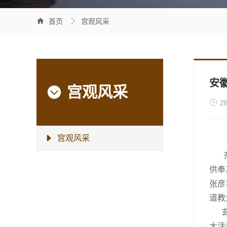


首页
宫观风采
安
宫观风采


2
宫观风采

供奉
张彦
道教
玄天
大活