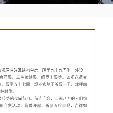
该观原有砖瓦结构单房、殿堂九十九间半，外设一
真君殿、三生娘娘殿、阎罗十殿等。该观迭遭变
单房、殿堂五十七间，观外修复王爷殿一间、戏楼四
菩萨雕像。
传统的民间节日。每逢庙会，四面八方的人们纷
和商贸活动，烧香许愿，祈愿五谷丰登，吉祥如