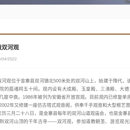
徽双河观
8/04/2022
观位于金寨县双河镇北500米处的双河山上，始建于隋代，
院的孤魂祠五十间。观内设有大成殿、玉皇殿、三清殿、大德
几度中衰。1986年被列为安徽省开放宫观。目前观内已修复
2002年又修建一座仿古塔式观音阁，供奉千手观音和大型根艺
三月二十八日，是金寨县每年的双河山道观庙会，也是金寨县
到双河山顶的千年古寺——双河观，参加道教朝圣、游览观光