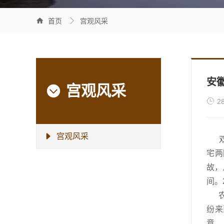


首页
宫观风采
安
宫观风采


2
宫观风采

双河
宅两
故，
间。
农历
纷来
意。