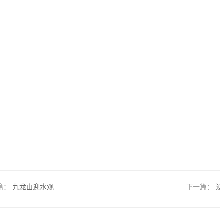
篇：
九龙山迎水观
下一篇：