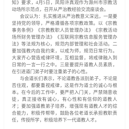
知》要求，4月5日，凤阳许真观作为滁州市宗教活
动场所示范点，召开从严治教经验交流座谈会。
会议认为：扎实推进从严治教意义深远，一是要
坚持党的领导，严格遵循各项宗教政策。以《宗教
事务条例》《宗教教职人员管理办法》《宗教活动
场所财务管理办法》《互联网宗教信息服务管理办
法》等法规为核心，规范内部管理和社会活动。二
要加强教内自我约束，以戒为师，规范日常行为。
大家齐心营造戒律环境，互相监督，将戒律融入到
日常的一言一行之中。三是要提升道教人员素质，
在引进道门弟子时要注重弟子的心性。
与会道长们表示，不论道教各派别弟子，不论是
否住观，都要重视戒律，这是作为道士的诚心与根
本。在今后的工作中，要严把入门关，严禁随意收
徒，真正接收有诚心，有心性和有信仰的道教人
才；要加强道教弟子培养，增强现有道教人才的综
合能力，积极传帮带，鼓励各位老道长承担教职责
任，传授所学，积极培养下一代道教人才。